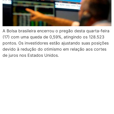
A Bolsa brasileira encerrou o pregão desta quarta-feira
(17) com uma queda de 0,59%, atingindo os 128.523
pontos. Os investidores estão ajustando suas posições
devido à redução do otimismo em relação aos cortes
de juros nos Estados Unidos.
/ESCRITÓRIO SEDE
Belo Horizonte | (31) 2117-6890
Av Olegário Maciel, 1808 - 8º andar
Santo Agostinho, Belo Horizonte - MG
/PRESENÇA NACIONAL