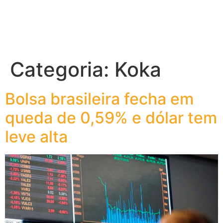
Categoria:
Koka
Bolsa brasileira fecha em
queda de 0,59% e dólar tem
leve alta