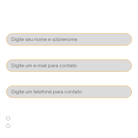
Nome
Email
Telefone com DDD
Já possui conta na XP?
Sim
Não