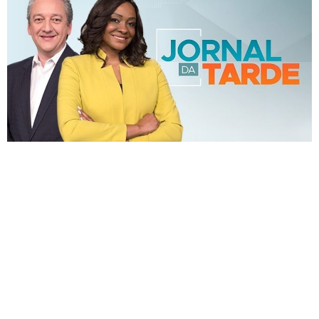
/ESCRITÓRIO SEDE
Belo Horizonte | (31) 2117-6890
Av Olegário Maciel, 1808 - 8º andar
Santo Agostinho, Belo Horizonte - MG
/PRESENÇA NACIONAL
Atendimento personalizado com