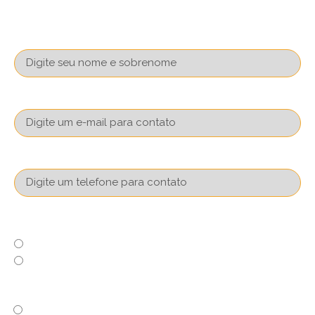
Nome
Email
Telefone com DDD
Já possui conta na XP?
Sim
Não
Você tem a cultura de guardar dinheiro?
Sim